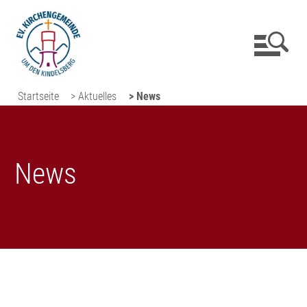
Startseite
> Aktuelles
> News
News