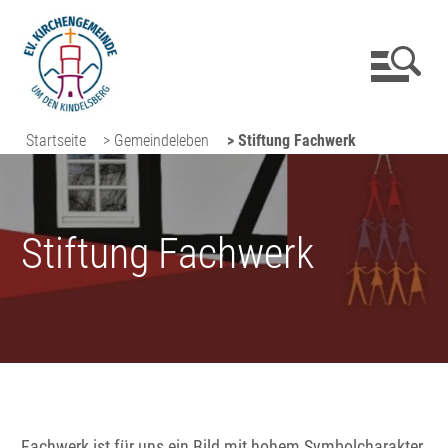
Startseite
> Gemeindeleben
> Stiftung Fachwerk
Stiftung Fachwerk
Fachwerk ist für uns ein Bild mit hohem Symbolcharakter.