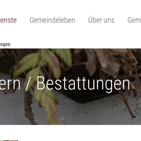
ienste
Gemeindeleben
Über uns
Geme
tungen
iern / Bestattungen