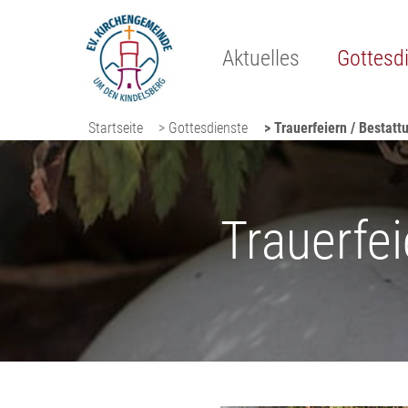
Aktuelles
Gottesd
Startseite
> Gottesdienste
> Trauerfeiern / Bestat
Trauerfe