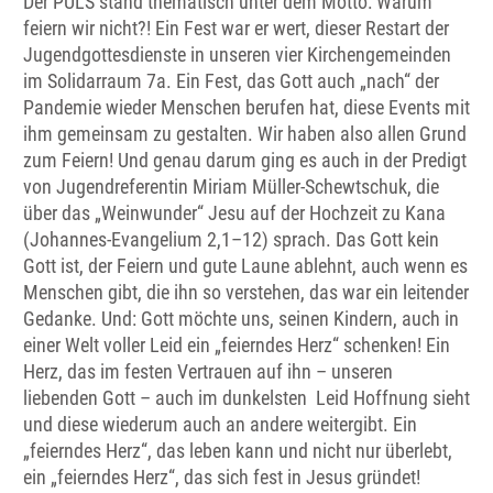
Der PULS stand thematisch unter dem Motto: Warum
feiern wir nicht?! Ein Fest war er wert, dieser Restart der
Jugendgottesdienste in unseren vier Kirchengemeinden
im Solidarraum 7a. Ein Fest, das Gott auch „nach“ der
Pandemie wieder Menschen berufen hat, diese Events mit
ihm gemeinsam zu gestalten. Wir haben also allen Grund
zum Feiern! Und genau darum ging es auch in der Predigt
von Jugendreferentin Miriam Müller-Schewtschuk, die
über das „Weinwunder“ Jesu auf der Hochzeit zu Kana
(Johannes-Evangelium 2,1–12) sprach. Das Gott kein
Gott ist, der Feiern und gute Laune ablehnt, auch wenn es
Menschen gibt, die ihn so verstehen, das war ein leitender
Gedanke. Und: Gott möchte uns, seinen Kindern, auch in
einer Welt voller Leid ein „feierndes Herz“ schenken! Ein
Herz, das im festen Vertrauen auf ihn – unseren
liebenden Gott – auch im dunkelsten Leid Hoffnung sieht
und diese wiederum auch an andere weitergibt. Ein
„feierndes Herz“, das leben kann und nicht nur überlebt,
ein „feierndes Herz“, das sich fest in Jesus gründet!