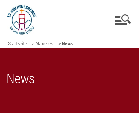
Startseite
> Aktuelles
> News
News