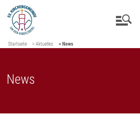
Startseite
> Aktuelles
> News
News