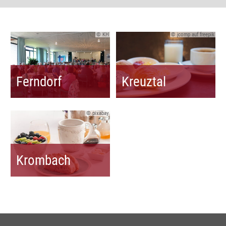
© KH
© jcomp auf freepik
Ferndorf
Kreuztal
© pixabay
Krombach