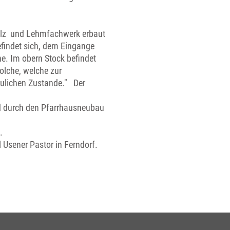
Holz und Lehmfachwerk erbaut
efindet sich, dem Eingange
e. Im obern Stock befindet
olche, welche zur
aulichen Zustande." Der
d durch den Pfarrhausneubau
.
Usener Pastor in Ferndorf.