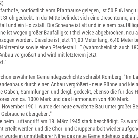
2)
farrhofe, nordöstlich vom Pfarrhause gelegen, ist 50 Fuß lang u
Stroh gedeckt. In der Mitte befindet sich eine Dreschtenne, an
all und ein Holzstall. Die Scheune ist alt und in einem baufälli
ne ist wegen großer Baufälligkeit theilweise abgebrochen, neu 
ogen worden. Dieselbe ist jetzt 11,00 Meter lang, 6,40 Meter br
e Holzremise sowie einen Pferdestall..." (wahrscheinlich auch 1
Anbau vergrößert und wird mit letzterem jetzt
t."
l schon erwähnten Gemeindegeschichte schreibt Romberg: "Im L
ndenhaus durch einen Anbau vergrößert - neue Bühne und kleine
lige Gaben, Sammlungen und dergl. gedeckt, ebenso die für das
ores von ca. 1000 Mark und das Harmonium von 400 Mark.
November 1901, wurde der neue erweiterte Bau unter großer Bet
m Gebrauche übergeben."
beim Luftangriff am 18. März 1945 stark beschädigt. Es wurde 
ht erteilt werden und die Chor- und Gruppenarbeit wieder aufg
ter wurde in unmittelbarer Nähe das neue Gemeindehaus gebaut