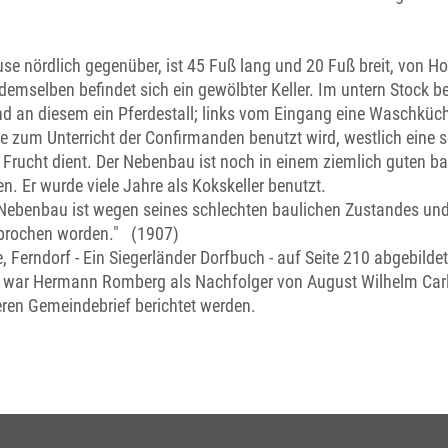
se nördlich gegenüber, ist 45 Fuß lang und 20 Fuß breit, von 
demselben befindet sich ein gewölbter Keller. Im untern Stock b
nd an diesem ein Pferdestall; links vom Eingang eine Waschküch
he zum Unterricht der Confirmanden benutzt wird, westlich eine s
Frucht dient. Der Nebenbau ist noch in einem ziemlich guten b
en. Er wurde viele Jahre als Kokskeller benutzt.
Nebenbau ist wegen seines schlechten baulichen Zustandes un
ebrochen worden." (1907)
, Ferndorf - Ein Siegerländer Dorfbuch - auf Seite 210 abgebildet
8 war Hermann Romberg als Nachfolger von August Wilhelm Carl 
ren Gemeindebrief berichtet werden.