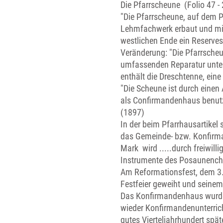
Die Pfarrscheune (Folio 47 - 
"Die Pfarrscheune, auf dem P
Lehmfachwerk erbaut und mit 
westlichen Ende ein Reservest
Veränderung: "Die Pfarrscheu
umfassenden Reparatur unterz
enthält die Dreschtenne, ein
"Die Scheune ist durch einen 
als Confirmandenhaus benutz
(1897)
In der beim Pfarrhausartike
das Gemeinde- bzw. Konfirma
Mark wird .....durch freiwil
Instrumente des Posaunench
Am Reformationsfest, dem 3. 
Festfeier geweiht und seine
Das Konfirmandenhaus wurde 
wieder Konfirmandenunterric
gutes Vierteljahrhundert spä