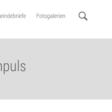
indebriefe
Fotogalerien
mpuls