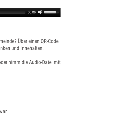
03:06
emeinde? Über einen QR-Code
nken und Innehalten.
oder nimm die Audio-Datei mit
 war