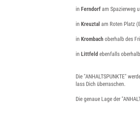
in
Ferndorf
am Spazierweg unt
in
Kreuztal
am Roten Platz (B
in
Krombach
oberhalb des Fr
in
Littfeld
ebenfalls oberhalb
Die "ANHALTSPUNKTE" werden
lass Dich überraschen.
Die genaue Lage der "ANHALT