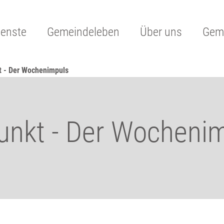
ienste
Gemeindeleben
Über uns
Geme
t - Der Wochenimpuls
unkt - Der Wocheni