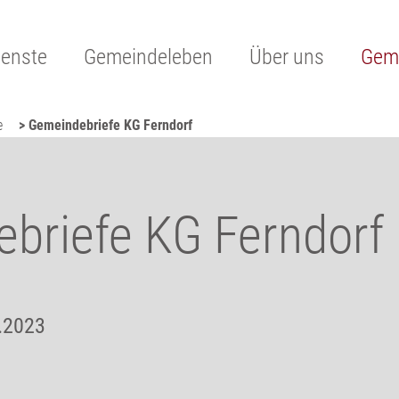
ienste
Gemeindeleben
Über uns
Geme
e
> Gemeindebriefe KG Ferndorf
briefe KG Ferndorf
.2023